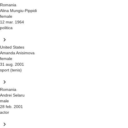
Romania
Alina Mungiu-Pippidi
female
12 mar. 1964
politica
keyboard_arrow_right
United States
Amanda Anisimova
female
31 aug. 2001
sport (tenis)
keyboard_arrow_right
Romania
Andrei Selaru
male
28 feb. 2001
actor
keyboard_arrow_right