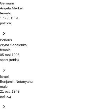
Germany
Angela Merkel
female
17 iul. 1954
politica
keyboard_arrow_right
Belarus
Aryna Sabalenka
female
05 mai 1998
sport (tenis)
keyboard_arrow_right
Israel
Benjamin Netanyahu
male
21 oct. 1949
politica
keyboard_arrow_right