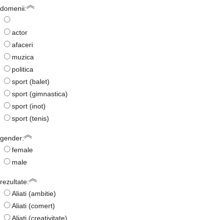
domenii:
actor
afaceri
muzica
politica
sport (balet)
sport (gimnastica)
sport (inot)
sport (tenis)
gender:
female
male
rezultate:
Aliati (ambitie)
Aliati (comert)
Aliati (creativitate)