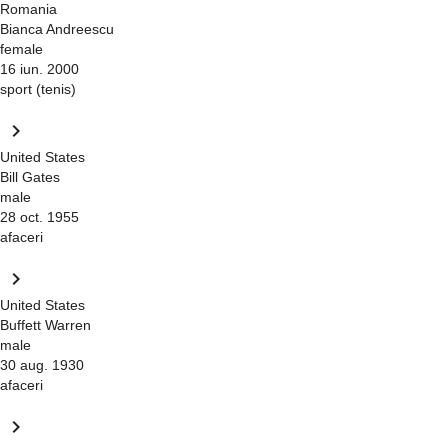
Romania
Bianca Andreescu
female
16 iun. 2000
sport (tenis)
keyboard_arrow_right
United States
Bill Gates
male
28 oct. 1955
afaceri
keyboard_arrow_right
United States
Buffett Warren
male
30 aug. 1930
afaceri
keyboard_arrow_right