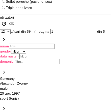
Suflet pereche (pasiune, sex)
Tripla penalizare
utilizatori
refresh
link
keyboard_arrow_left
afisari din 69
pagina
din 6
keyboard_arrow_right
nume
gender
data nasterii
domeniu
keyboard_arrow_right
Germany
Alexander Zverev
male
20 apr. 1997
sport (tenis)
keyboard_arrow_right