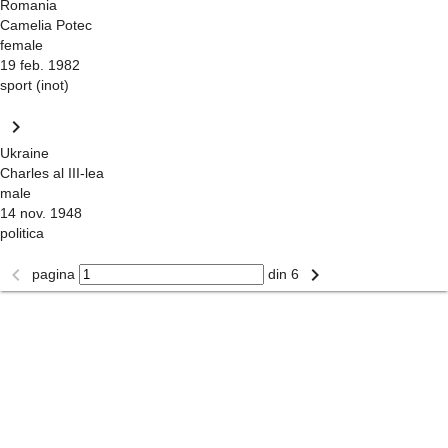
Romania
Camelia Potec
female
19 feb. 1982
sport (inot)
keyboard_arrow_right
Ukraine
Charles al III-lea
male
14 nov. 1948
politica
keyboard_arrow_left
keyboard_arrow_right
pagina
din 6