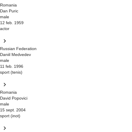
Romania
Dan Puric
male
12 feb. 1959
actor
keyboard_arrow_right
Russian Federation
Daniil Medvedev
male
11 feb. 1996
sport (tenis)
keyboard_arrow_right
Romania
David Popovici
male
15 sept. 2004
sport (inot)
keyboard_arrow_right