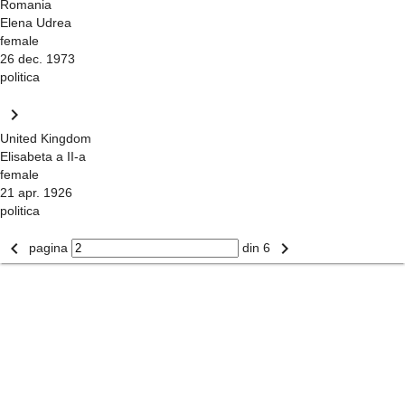
Romania
Elena Udrea
female
26 dec. 1973
politica
keyboard_arrow_right
United Kingdom
Elisabeta a II-a
female
21 apr. 1926
politica
keyboard_arrow_left
keyboard_arrow_right
pagina
din 6