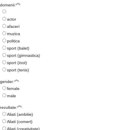
domenii:
actor
afaceri
muzica
politica
sport (balet)
sport (gimnastica)
sport (inot)
sport (tenis)
gender:
female
male
rezultate:
Aliati (ambitie)
Aliati (comert)
Aliati (creativitate)