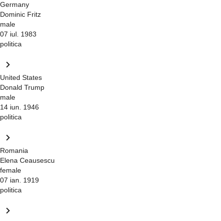
Germany
Dominic Fritz
male
07 iul. 1983
politica
keyboard_arrow_right
United States
Donald Trump
male
14 iun. 1946
politica
keyboard_arrow_right
Romania
Elena Ceausescu
female
07 ian. 1919
politica
keyboard_arrow_right