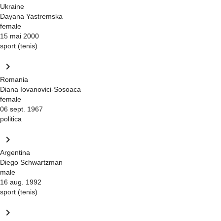
Ukraine
Dayana Yastremska
female
15 mai 2000
sport (tenis)
keyboard_arrow_right
Romania
Diana Iovanovici-Sosoaca
female
06 sept. 1967
politica
keyboard_arrow_right
Argentina
Diego Schwartzman
male
16 aug. 1992
sport (tenis)
keyboard_arrow_right