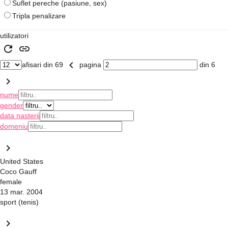
Suflet pereche (pasiune, sex)
Tripla penalizare
utilizatori
refresh
link
keyboard_arrow_left
afisari din 69
pagina
din 6
keyboard_arrow_right
nume
gender
data nasterii
domeniu
keyboard_arrow_right
United States
Coco Gauff
female
13 mar. 2004
sport (tenis)
keyboard_arrow_right