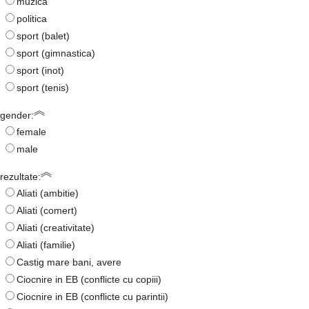
muzica
politica
sport (balet)
sport (gimnastica)
sport (inot)
sport (tenis)
gender:
female
male
rezultate:
Aliati (ambitie)
Aliati (comert)
Aliati (creativitate)
Aliati (familie)
Castig mare bani, avere
Ciocnire in EB (conflicte cu copiii)
Ciocnire in EB (conflicte cu parintii)