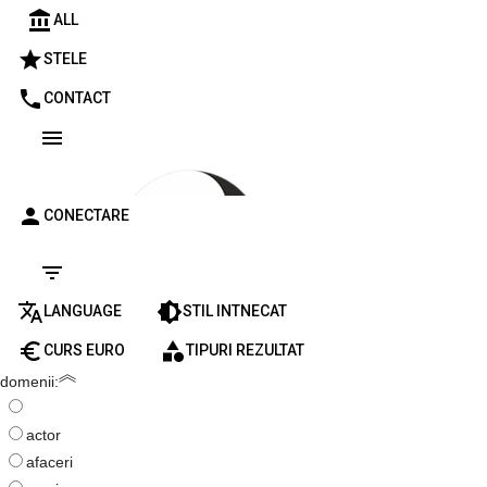
account_balance
ALL
star
STELE
phone
CONTACT
menu
person
CONECTARE
filter_list
translate
brightness_medium
LANGUAGE
STIL INTNECAT
euro_symbol
category
CURS EURO
TIPURI REZULTAT
domenii:
actor
afaceri