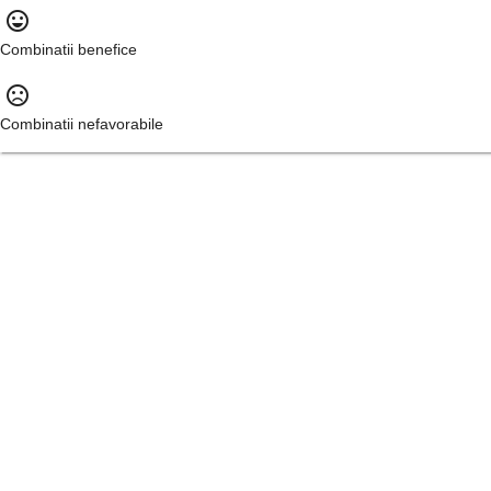
sentiment_very_satisfied
Combinatii benefice
sentiment_very_dissatisfied
Combinatii nefavorabile