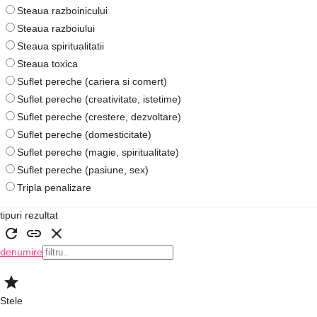
Steaua razboinicului
Steaua razboiului
Steaua spiritualitatii
Steaua toxica
Suflet pereche (cariera si comert)
Suflet pereche (creativitate, istetime)
Suflet pereche (crestere, dezvoltare)
Suflet pereche (domesticitate)
Suflet pereche (magie, spiritualitate)
Suflet pereche (pasiune, sex)
Tripla penalizare
tipuri rezultat
refresh
link
close
denumire
star
Stele