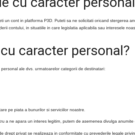
le cu caracter personal
eti un cont in platforma
P3D
. Puteti sa ne solicitati oricand stergerea a
iderii contului, in situatiile in care legislatia aplicabila sau interesele no
 cu caracter personal
?
personal ale dvs. urmatoarelor categorii de destinatari:
e pe piata a bunurilor si serviciilor noastre.
ntru a ne apara un interes legitim, putem de asemenea divulga anumite d
 drept privat se realizeaza in conformitate cu prevederile legale privind 