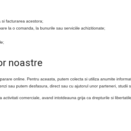
 si facturarea acestora;
are la o comanda, la bunurile sau serviciile achizitionate;
le;
or noastre
are online. Pentru aceasta, putem colecta si utiliza anumite informat
nzi sau putem desfasura, direct sau cu ajutorul unor parteneri, studii si
 activitati comerciale, avand intotdeauna grija ca drepturile si libertati