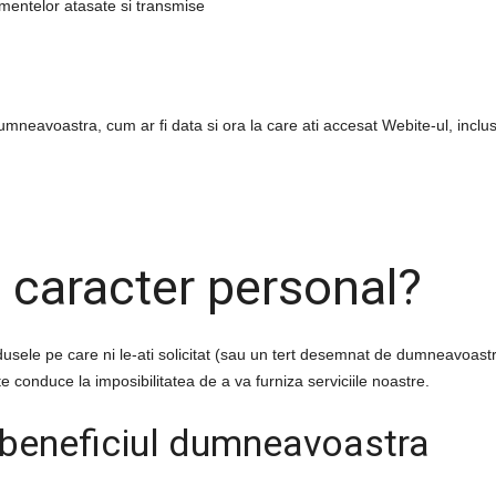
umentelor atasate si transmise
re dumneavoastra, cum ar fi data si ora la care ati accesat Webite-ul, incl
 caracter personal
?
odusele pe care ni le-ati solicitat (sau un tert desemnat de dumneavoast
e conduce la imposibilitatea de a va furniza serviciile noastre.
n beneficiul dumneavoastra