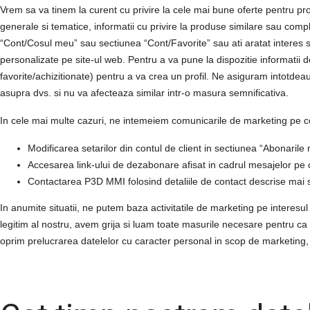
Vrem sa va tinem la curent cu privire la cele mai bune oferte pentru pro
generale si tematice, informatii cu privire la produse similare sau compl
“Cont/Cosul meu” sau sectiunea “Cont/Favorite” sau ati aratat interes s
personalizate pe site-ul web. Pentru a va pune la dispozitie informatii
favorite/achizitionate) pentru a va crea un profil. Ne asiguram intotdeau
asupra dvs. si nu va afecteaza similar intr-o masura semnificativa.
In cele mai multe cazuri, ne intemeiem comunicarile de marketing pe co
Modificarea setarilor din contul de client in sectiunea “Abonarile 
Accesarea link-ului de dezabonare afisat in cadrul mesajelor pe ca
Contactarea
P3D MMI
folosind detaliile de contact descrise mai 
In anumite situatii, ne putem baza activitatile de marketing pe interesul 
legitim al nostru, avem grija si luam toate masurile necesare pentru ca d
oprim prelucrarea
datelelor cu caracter personal
in scop de marketing,