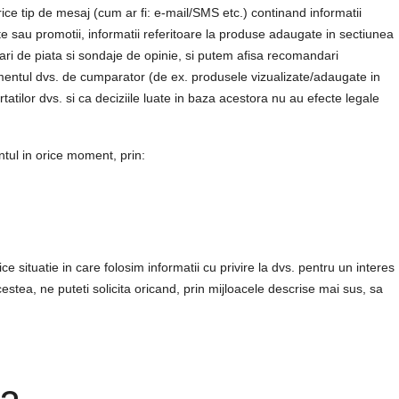
ice tip de mesaj (cum ar fi: e-mail/SMS etc.) continand informatii
rte sau promotii, informatii referitoare la produse adaugate in sectiunea
tari de piata si sondaje de opinie, si putem afisa recomandari
tamentul dvs. de cumparator (de ex. produsele vizualizate/adaugate in
atilor dvs. si ca deciziile luate in baza acestora nu au efecte legale
tul in orice moment, prin:
e situatie in care folosim informatii cu privire la dvs. pentru un interes
estea, ne puteti solicita oricand, prin mijloacele descrise mai sus, sa