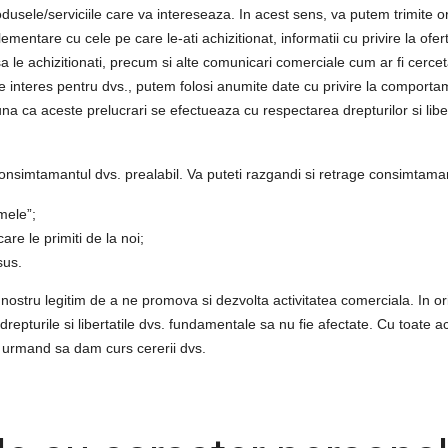
dusele/serviciile care va intereseaza. In acest sens, va putem trimite or
ementare cu cele pe care le-ati achizitionat, informatii cu privire la ofe
a le achizitionati, precum si alte comunicari comerciale cum ar fi cerce
 de interes pentru dvs., putem folosi anumite date cu privire la compor
na ca aceste prelucrari se efectueaza cu respectarea drepturilor si libert
nsimtamantul dvs. prealabil. Va puteti razgandi si retrage consimtaman
mele”;
re le primiti de la noi;
sus.
nostru legitim de a ne promova si dezvolta activitatea comerciala. In oric
repturile si libertatile dvs. fundamentale sa nu fie afectate. Cu toate ac
 urmand sa dam curs cererii dvs.