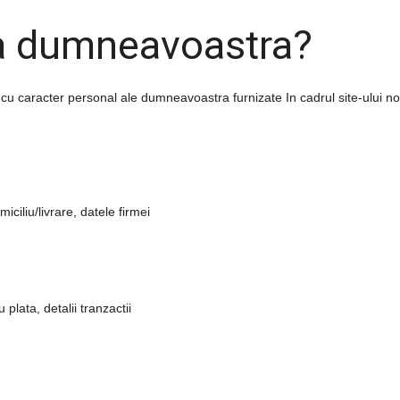
la dumneavoastra?
 cu caracter personal ale dumneavoastra furnizate In cadrul site-ului n
iciliu/livrare
,
datele firmei
u plata
,
detalii tranzactii