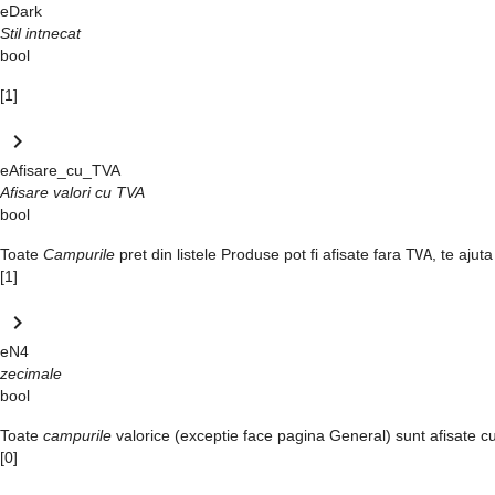
eDark
Stil intnecat
bool
[1]
keyboard_arrow_right
eAfisare_cu_TVA
Afisare valori cu TVA
bool
Toate
Campurile
pret
din listele
Produse
pot fi afisate fara
TVA
, te ajut
[1]
keyboard_arrow_right
eN4
zecimale
bool
Toate
campurile
valorice (exceptie face pagina
General
) sunt afisate c
[0]