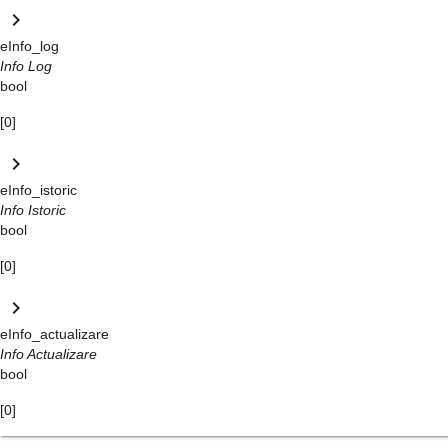
keyboard_arrow_right
eInfo_log
Info Log
bool
[0]
keyboard_arrow_right
eInfo_istoric
Info Istoric
bool
[0]
keyboard_arrow_right
eInfo_actualizare
Info Actualizare
bool
[0]