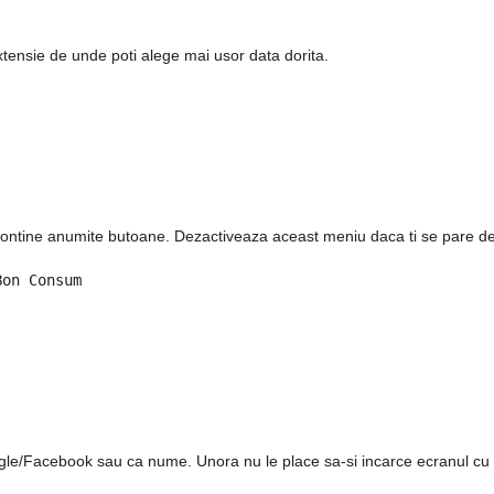
tensie de unde poti alege mai usor data dorita.
ntine anumite butoane. Dezactiveaza aceast meniu daca ti se pare dera
Bon Consum
ogle/Facebook sau ca nume. Unora nu le place sa-si incarce ecranul cu 