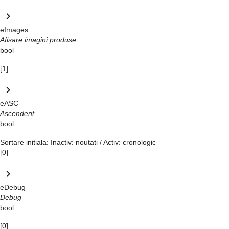
keyboard_arrow_right
eImages
Afisare imagini produse
bool
[1]
keyboard_arrow_right
eASC
Ascendent
bool
Sortare initiala: Inactiv: noutati / Activ: cronologic
[0]
keyboard_arrow_right
eDebug
Debug
bool
[0]