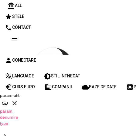
account_balance
ALL
star
STELE
phone
CONTACT
menu
person
CONECTARE
translate
brightness_medium
LANGUAGE
STIL INTNECAT
euro_symbol
business
cloud
pages
CURS EURO
COMPANII
BAZE DE DATE
P
param.util.
link
close
param
denumire
type