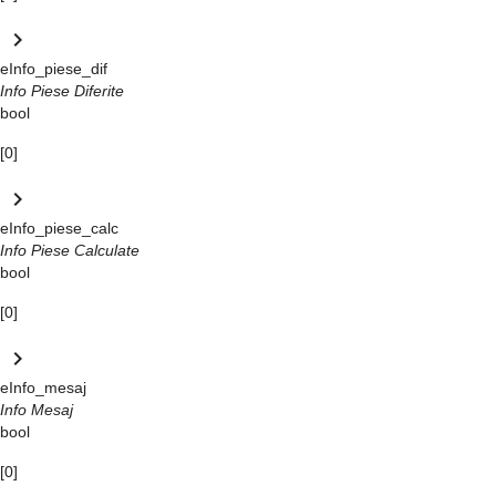
keyboard_arrow_right
eInfo_piese_dif
Info Piese Diferite
bool
[0]
keyboard_arrow_right
eInfo_piese_calc
Info Piese Calculate
bool
[0]
keyboard_arrow_right
eInfo_mesaj
Info Mesaj
bool
[0]