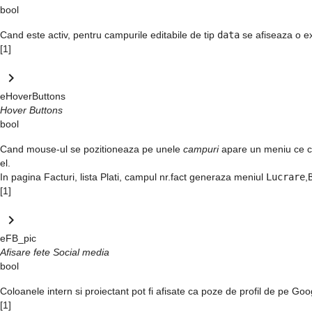
bool
Cand este activ, pentru campurile editabile de tip
data
se afiseaza o ex
[1]
keyboard_arrow_right
eHoverButtons
Hover Buttons
bool
Cand mouse-ul se pozitioneaza pe unele
campuri
apare un meniu ce co
el.
In pagina
Facturi
, lista
Plati
, campul
nr.fact
generaza meniul
Lucrare
,
[1]
keyboard_arrow_right
eFB_pic
Afisare fete Social media
bool
Coloanele
intern
si
proiectant
pot fi afisate ca poze de profil de pe Go
[1]