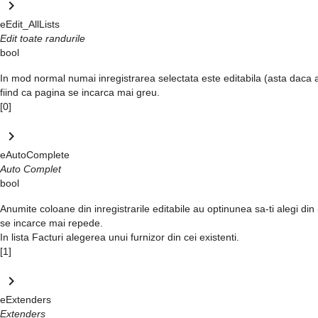
keyboard_arrow_right
eEdit_AllLists
Edit toate randurile
bool
In mod normal numai inregistrarea selectata este editabila (asta daca ai 
fiind ca pagina se incarca mai greu.
[0]
keyboard_arrow_right
eAutoComplete
Auto Complet
bool
Anumite coloane din inregistrarile editabile au optinunea sa-ti alegi din
se incarce mai repede.
In lista
Facturi
alegerea unui
furnizor
din cei existenti.
[1]
keyboard_arrow_right
eExtenders
Extenders