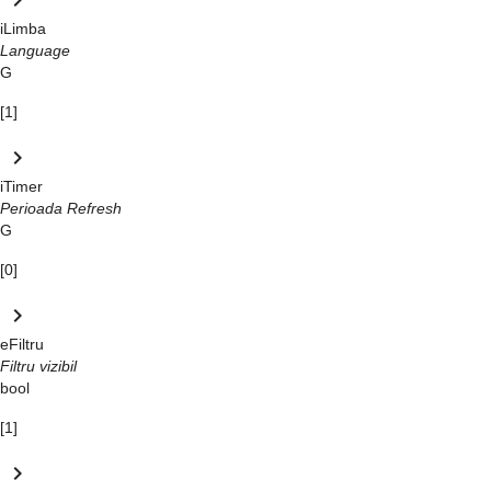
keyboard_arrow_right
iLimba
Language
G
[1]
keyboard_arrow_right
iTimer
Perioada Refresh
G
[0]
keyboard_arrow_right
eFiltru
Filtru vizibil
bool
[1]
keyboard_arrow_right